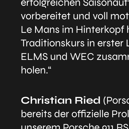
erfolgreichen Saisonauf
vorbereitet und voll mot
Le Mans im Hinterkopf h
Traditionskurs in erster
ELMS und WEC zusammen
holen.“
Christian Ried
(Porsc
bereits der offizielle P
unserem Porsche 911 RSR