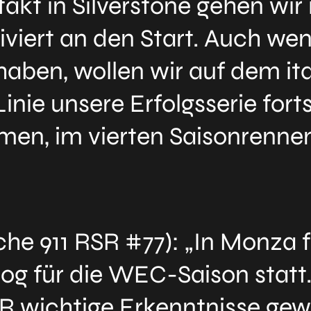
takt in Silverstone gehen wir
iviert an den Start. Auch wen
aben, wollen wir auf dem it
 Linie unsere Erfolgsserie f
, im vierten Saisonrennen
he 911 RSR #77): „In Monza 
rolog für die WEC-Saison stat
 wichtige Erkenntnisse gewin