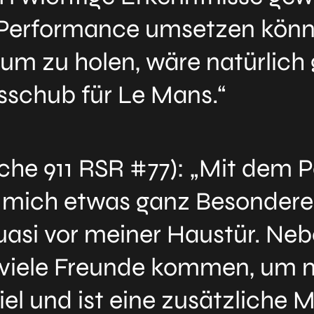
te Performance umsetzen kön
m zu holen, wäre natürlich 
sschub für Le Mans.“
che 911 RSR #77): „Mit dem P
r mich etwas ganz Besondere
quasi vor meiner Haustür. Ne
 viele Freunde kommen, um m
el und ist eine zusätzliche M