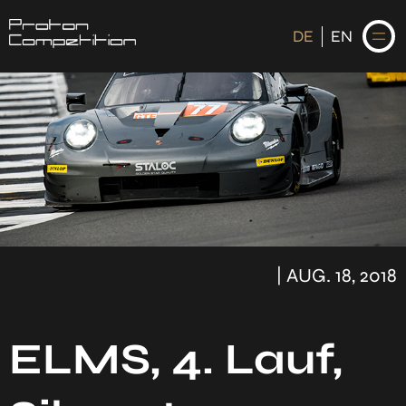
DE
EN
DE
EN
STARTSEITE
NEWS
| AUG. 18, 2018
FAHRER
KALENDER
HISTORIE
ELMS, 4. Lauf,