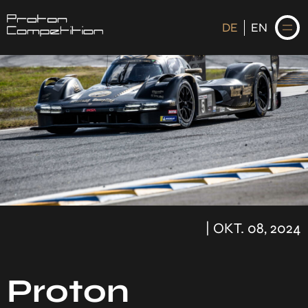
DE
EN
DE
EN
STARTSEITE
NEWS
FAHRER
| OKT. 08, 2024
KALENDER
HISTORIE
Proton