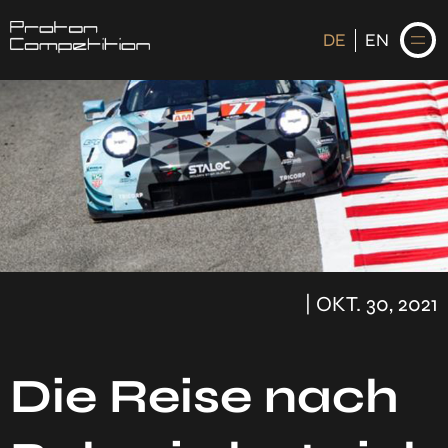
DE
EN
DE
EN
STARTSEITE
NEWS
| OKT. 30, 2021
FAHRER
KALENDER
HISTORIE
Die Reise nach