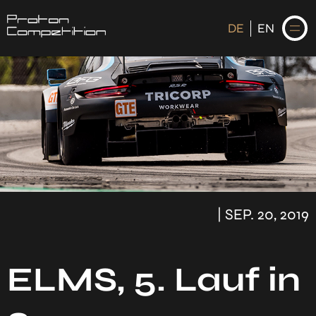
DE
EN
DE
EN
STARTSEITE
NEWS
| SEP. 20, 2019
FAHRER
KALENDER
HISTORIE
ELMS, 5. Lauf in