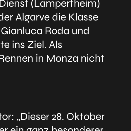
 Dienst (Lampertheim)
er Algarve die Klasse
, Gianluca Roda und
 ins Ziel. Als
 Rennen in Monza nicht
r: „Dieser 28. Oktober
er ein ganz besonderer