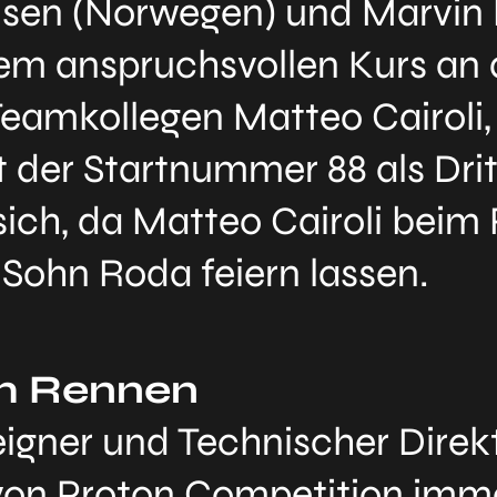
lsen (Norwegen) und Marvin
em anspruchsvollen Kurs an d
 Teamkollegen Matteo Cairoli
der Startnummer 88 als Dritte
sich, da Matteo Cairoli beim
 Sohn Roda feiern lassen.
m Rennen
gner und Technischer Direkto
 von Proton Competition imm