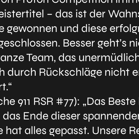
istertitel – das ist der Wah
ie gewonnen und diese erfolg
eschlossen. Besser geht’s n
ganze Team, das unermüdlich 
h durch Rückschläge nicht e
t.“
che 911 RSR #77): „Das Best
s das Ende dieser spannend
e hat alles gepasst. Unsere Re