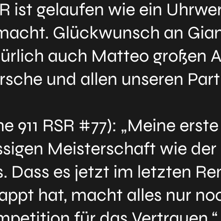
R ist gelaufen wie ein Uhrwe
emacht. Glückwunsch an Gian
ürlich auch Matteo großen An
sche und allen unseren Partn
e 911 RSR #77): „Meine erst
ssigen Meisterschaft wie de
s. Dass es jetzt im letzten 
appt hat, macht alles nur no
petition für das Vertrauen.“