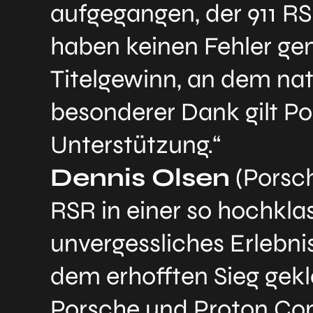
aufgegangen, der 911 RS
haben keinen Fehler g
Titelgewinn, an dem nat
besonderer Dank gilt Por
Unterstützung.“
Dennis Olsen
(Porsch
RSR in einer so hochkla
unvergessliches Erlebni
dem erhofften Sieg gekl
Porsche und Proton Com