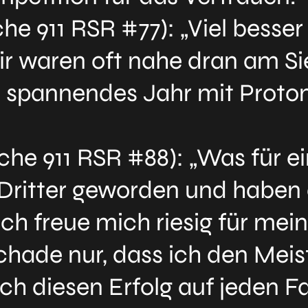
he 911 RSR #77): „Viel besse
r waren oft nahe dran am Sieg
in spannendes Jahr mit Proto
che 911 RSR #88): „Was für 
nd Dritter geworden und habe
Ich freue mich riesig für me
hade nur, dass ich den Meist
ch diesen Erfolg auf jeden Fal