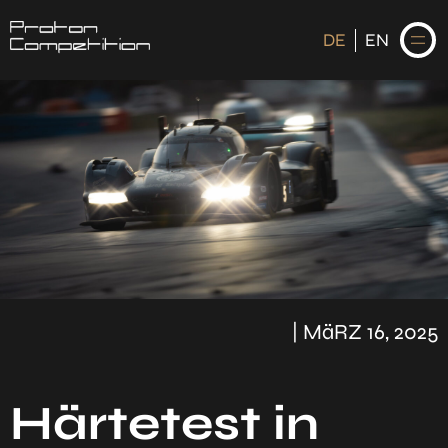
DE
EN
DE
EN
STARTSEITE
NEWS
FAHRER
| MäRZ 16, 2025
KALENDER
HISTORIE
Härtetest in