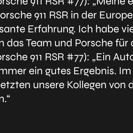
orsche 911 RSR #77): „Meine e
rsche 911 RSR in der Europe
sante Erfahrung. Ich habe v
 das Team und Porsche für di
rsche 911 RSR #77): „Ein Au
 immer ein gutes Ergebnis. I
 letzten unsere Kollegen von 
n.“