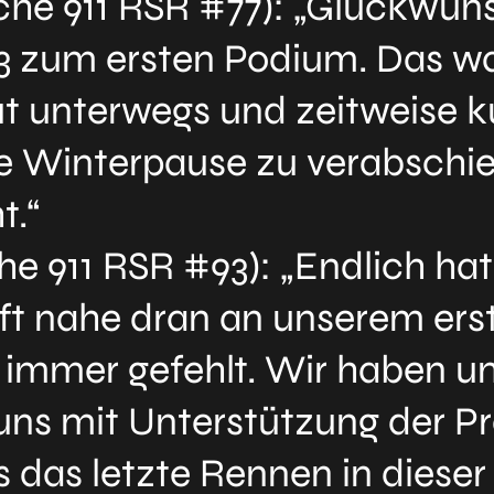
che 911 RSR #77): „Glückwun
3 zum ersten Podium. Das wa
t unterwegs und zeitweise ku
ie Winterpause zu verabschie
t.“
he 911 RSR #93): „Endlich ha
oft nahe dran an unserem er
immer gefehlt. Wir haben un
ns mit Unterstützung der Pr
 das letzte Rennen in dieser