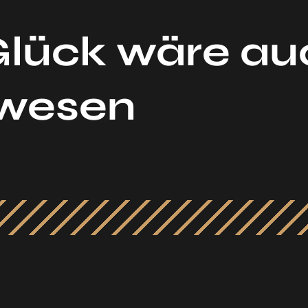
Glück wäre au
ewesen