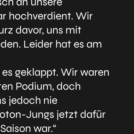
sch an unsere
r hochverdient. Wir
rz davor, uns mit
den. Leider hat es am
t es geklappt. Wir waren
sten Podium, doch
s jedoch nie
oton-Jungs jetzt dafür
 Saison war.“