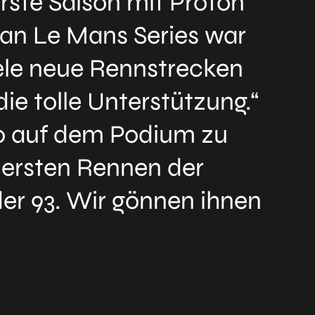
rste Saison mit Proton
an Le Mans Series war
iele neue Rennstrecken
e tolle Unterstützung.“
to auf dem Podium zu
m ersten Rennen der
der 93. Wir gönnen ihnen