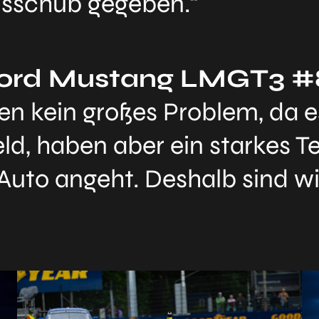
ensschub gegeben.“
Ford Mustang LMGT3 #
nen kein großes Problem, da es
eld, haben aber ein starkes 
Auto angeht. Deshalb sind wir