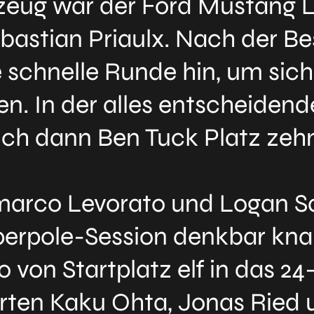
rzeug war der Ford Mustang 
bastian Priaulx. Nach der Bes
e schnelle Runde hin, um sich
en. In der alles entscheidend
ich dann Ben Tuck Platz zehn
marco Levorato und Logan S
yperpole-Session denkbar kn
 von Startplatz elf in das 2
rten Kaku Ohta, Jonas Ried u