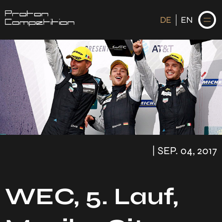
DE
EN
DE
EN
STARTSEITE
NEWS
| SEP. 04, 2017
FAHRER
KALENDER
HISTORIE
WEC, 5. Lauf,