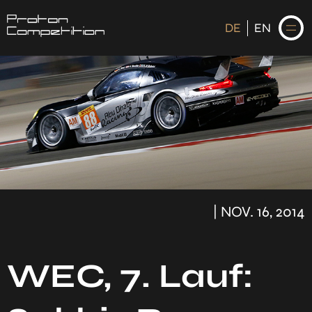
DE
EN
DE
EN
STARTSEITE
NEWS
| NOV. 16, 2014
FAHRER
KALENDER
HISTORIE
WEC, 7. Lauf: